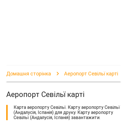
Домашня сторінка
Аеропорт Севільї карті
Аеропорт Севільї карті
Карта аеропорту Севільї. Карту аеропорту Севільї
(Андалусія, Іспанія) для друку. Карту аеропорту
Севільї (Андалусія, Іспанія) завантажити.