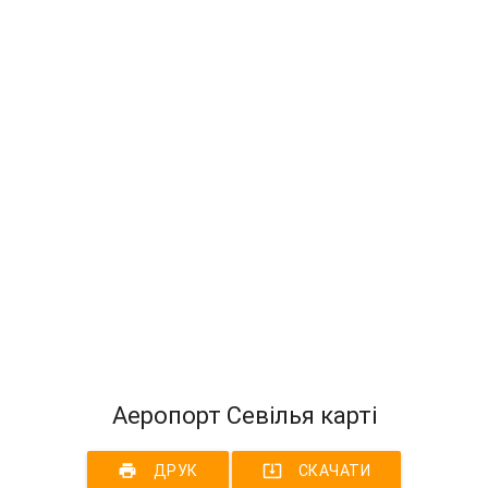
Аеропорт Севілья карті
print
system_update_alt
ДРУК
СКАЧАТИ