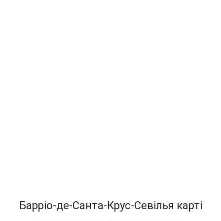
Барріо-де-Санта-Крус-Севілья карті