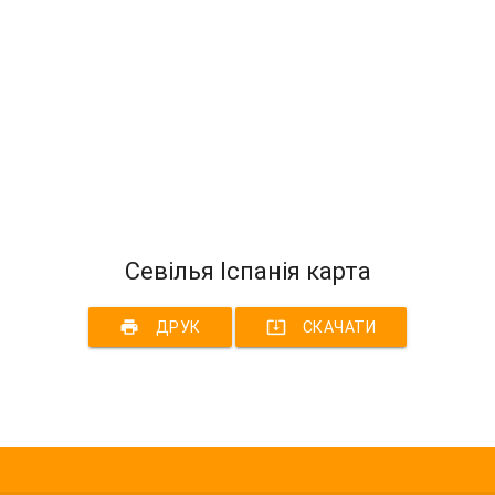
Севілья Іспанія карта
print
system_update_alt
ДРУК
СКАЧАТИ